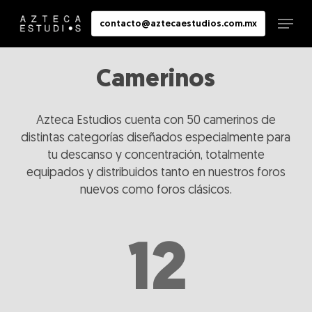
Skip
Menu
contacto@aztecaestudios.com.mx
to
Close
main
Menu
content
Camerinos
Azteca Estudios cuenta con 50 camerinos de
distintas categorías diseñados especialmente para
tu descanso y concentración, totalmente
equipados y distribuidos tanto en nuestros foros
nuevos como foros clásicos.
12